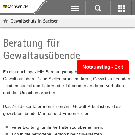
P
H
F
o
a
o
r
u
o
Gewaltschutz in Sachsen
t
p
t
a
t
e
l
i
r
Beratung für
Hauptinhalt
ü
n
-
Gewaltausübende
b
h
B
e
a
e
r
l
r
Notausstieg - Exit
Es gibt auch spezielle Beratungsangebote für Menschen, die
g
t
e
Gewalt ausüben. Diese Stellen arbeiten daran, Gewalt zu beenden
r
i
– indem sie mit den Tätern oder Täterinnen an deren Verhalten
e
c
und den Ursachen arbeiten.
i
h
f
Das Ziel dieser täterorientierten Anti-Gewalt-Arbeit ist es, dass
e
gewaltausübende Männer und Frauen lernen,
n
d
Verantwortung für ihr Verhalten zu übernehmen,
e
sich in die betroffene Person hineinzuversetzen
N