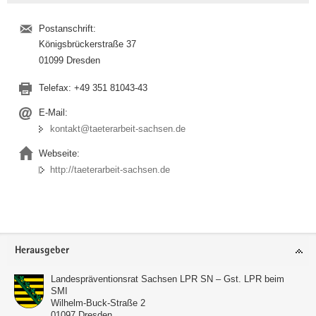
Postanschrift:
Königsbrückerstraße 37
01099 Dresden
Telefax:
+49 351 81043-43
E-Mail:
kontakt@taeterarbeit-sachsen.de
Webseite:
http://taeterarbeit-sachsen.de
Footer-
Herausgeber
Bereich
Landespräventionsrat Sachsen LPR SN – Gst. LPR beim
SMI
Wilhelm-Buck-Straße 2
01097
Dresden