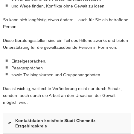
und Wege finden, Konflikte ohne Gewalt zu lösen.
a
v
So kann sich langfristig etwas ändern – auch für Sie als betroffene
i
Person.
g
a
Diese Beratungsstellen sind ein Teil des Hilfenetzwerks und bieten
t
Unterstützung für die gewaltausübende Person in Form von:
i
o
Einzelgesprächen,
n
Paargesprächen
sowie Trainingskursen und Gruppenangeboten.
Das ist wichtig, weil echte Veränderung nicht nur durch Schutz,
sondern auch durch die Arbeit an den Ursachen der Gewalt
möglich wird.
Kontaktdaten kreisfreie Stadt Chemnitz,
Erzgebirgskreis