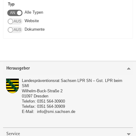
Typ
a
Alle Typen
v
i
Website
g
Dokumente
a
t
i
o
n
Footer-
Herausgeber
Bereich
Landespräventionsrat Sachsen LPR SN – Gst. LPR beim
SMI
Wilhelm-Buck-Straße 2
01097
Dresden
Telefon:
0351 564-30900
Telefax:
0351 564-30909
E-Mail:
info@smi.sachsen.de
Service