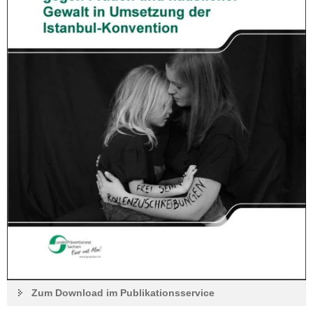
a
v
i
g
a
t
i
o
n
Zum Download im Publikationsservice